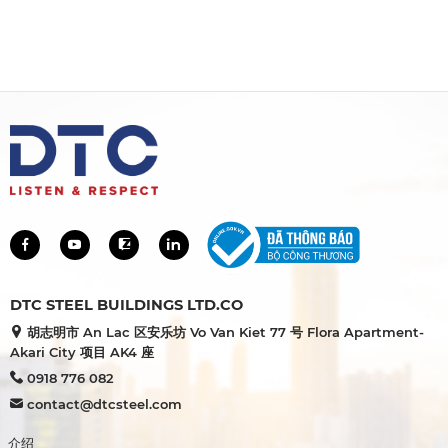
DTC STEEL BUILDINGS LTD.CO
胡志明市 An Lac 区安乐坊 Vo Van Kiet 77 号 Flora Apartment-
Akari City 项目 AK4 座
0918 776 082
contact@dtcsteel.com
介绍