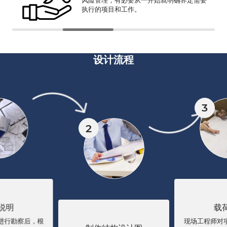
执行的项目和工作。
设计流程
3
2
说明
载
进行勘察后，根
现场工程师对