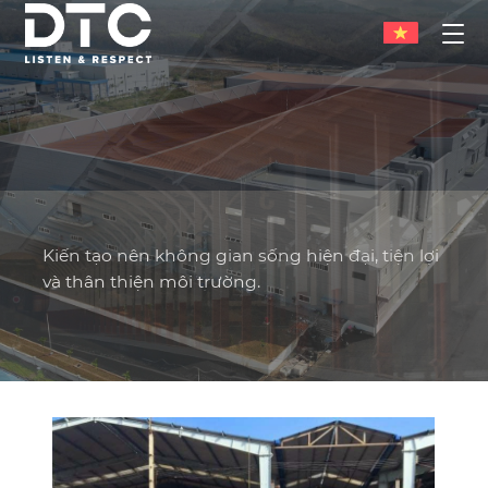
KẾT CẤU THÉP
Thiết kế không gian mở trên từng chi tiết kết
NHÀ THÉP TIỀN CHẾ
DTC STEEL BUILDINGS
cấu.
Kiến tạo nên không gian sống hiện đại, tiện lợi
Listen & Respect
và thân thiện môi trường.