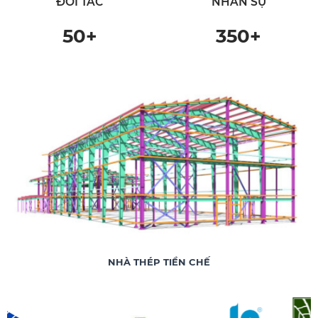
ĐỐI TÁC
NHÂN SỰ
50
+
350
+
NHÀ THÉP TIỀN CHẾ