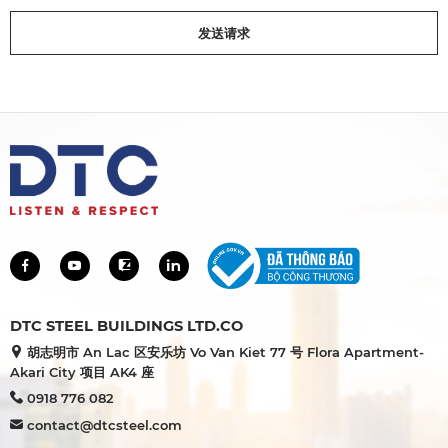
发送请求
DTC STEEL BUILDINGS LTD.CO
胡志明市 An Lac 区安乐坊 Vo Van Kiet 77 号 Flora Apartment-
Akari City 项目 AK4 座
0918 776 082
contact@dtcsteel.com