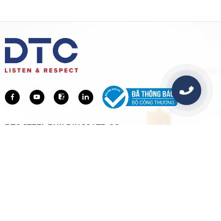
DTC STEEL BUILDINGS LTD.CO
VPGD: Block AK4, Khu căn hộ Flora-dự án Akari City, Số 77
Võ Văn Kiệt, Phường An Lạc, Tp HCM
Nhà máy: Lô I 9 Đường số 1, Cụm CN Lợi Bình Nhơn,
Phường Khánh Hậu, Tỉnh Tây Ninh, Việt Nam
0918 776 082
contact@dtcsteel.com
Giới thiệu