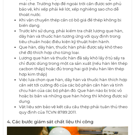
mái che. Trường hợp để ngoài trời cần được sơn phủ
bảo vệ, khi xếp phải kê lót, xếp nghiêng sao cho dễ
thoát nước.
Khi vận chuyển thép cần có bộ giá để thép không bị
biến dạng.
Trước khi sử dụng, phải kiểm tra chất lượng que hàn,
dây hàn và thuốc hàn tương ứng với quy định trong
tiêu chuẩn hoặc điều kiện kỹ thuật hiện hành.
Que hàn, dây hàn, thuốc hàn phải được sấy khô theo
chế độ thích hợp cho từng loại.
Lượng que hàn và thuốc hàn đã sấy khô lấy ở tủ sấy ra
chỉ được dùng trong một ca sản xuất (nếu hàn lên thép
cacbon thấp) hoặc đủ trong hai giờ (nếu hàn lên thép
hợp kim thấp)
Việc lựa chọn que hàn, dây hàn và thuốc hàn thích hợp
cần xét tới cường độ của các bộ phận cần hàn và tính
chịu hàn của các bộ phận đó. Que hàn nào bị tróc vỏ
hoặc bị bẩn và những que hàn hỏng thì không được sử
dụng.
Vật liệu sơn bảo vệ kết cấu cầu thép phải tuân thủ theo
quy định của TCVN 8789:2011.
4. Các bước giám sát chất liệu thi công