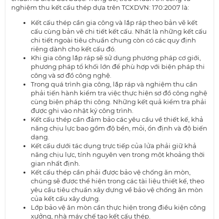
nghiệm thu kết cấu thép dựa trên TCXDVN: 170:2007 là:
Kết cấu thép cần gia công và lắp ráp theo bản vẽ kết
cấu cùng bản vẽ chi tiết kết cấu. Nhất là những kết cấu
chi tiết ngoài tiêu chuẩn chung còn có các quy định
riêng dành cho kết cấu đó.
Khi gia công lắp ráp sẽ sử dụng phương pháp cơ giới,
phương pháp tổ khối lớn để phù hợp với biện pháp thi
công và sơ đồ công nghệ.
Trong quá trình gia công, lắp ráp và nghiệm thu cần
phải tiến hành kiểm tra việc thực hiện sơ đồ công nghệ
cùng biện pháp thi công. Những kết quả kiểm tra phải
được ghi vào nhật ký công trình.
Kết cấu thép cần đảm bảo các yêu cầu về thiết kế, khả
năng chịu lực bao gồm độ bền, mỏi, ổn định và độ biến
dạng.
Kết cấu dưới tác dụng trực tiếp của lửa phải giữ khả
năng chịu lực, tính nguyên vẹn trong một khoảng thời
gian nhất định.
Kết cấu thép cần phải được bảo vệ chống ăn mòn,
chúng sẽ được thể hiện trong các tài liệu thiết kế, theo
yêu cầu tiêu chuẩn xây dựng về bảo vệ chống ăn mòn
của kết cấu xây dựng.
Lớp bảo vệ ăn mòn cần thực hiện trong điều kiện công
xưởng, nhà máy chế tạo kết cấu thép.