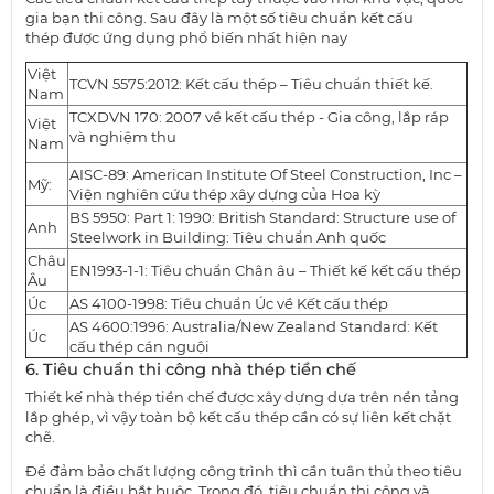
gia bạn thi công. Sau đây là một số tiêu chuẩn kết cấu
thép được ứng dụng phổ biến nhất hiện nay
Việt
TCVN 5575:2012: Kết cấu thép – Tiêu chuẩn thiết kế.
Nam
TCXDVN 170: 2007 về kết cấu thép - Gia công, lắp ráp
Việt
và nghiệm thu
Nam
AISC-89: American Institute Of Steel Construction, Inc –
Mỹ:
Viện nghiên cứu thép xây dựng của Hoa kỳ
BS 5950: Part 1: 1990: British Standard: Structure use of
Anh
Steelwork in Building: Tiêu chuẩn Anh quốc
Châu
EN1993-1-1: Tiêu chuẩn Chân âu – Thiết kế kết cấu thép
Âu
Úc
AS 4100-1998: Tiêu chuẩn Úc về Kết cấu thép
AS 4600:1996: Australia/New Zealand Standard: Kết
Úc
cấu thép cán nguội
6. Tiêu chuẩn thi công nhà thép tiền chế
Thiết kế nhà thép tiền chế được xây dựng dựa trên nền tảng
lắp ghép, vì vậy toàn bộ kết cấu thép cần có sự liên kết chặt
chẽ.
Để đảm bảo chất lượng công trình thì cần tuân thủ theo tiêu
chuẩn là điều bắt buộc. Trong đó, tiêu chuẩn thi công và